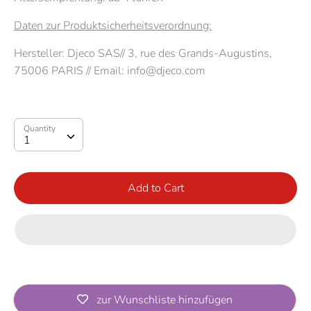
Daten zur Produktsicherheitsverordnung:
Hersteller: Djeco SAS// 3, rue des Grands-Augustins,
75006 PARIS // Email: info@djeco.com
Quantity
Quantity
1
Add to Cart
zur Wunschliste hinzufügen