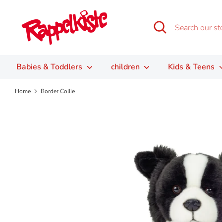
Skip
to
Search
Search
content
our
store
Babies & Toddlers
children
Kids & Teens
Home
Border Collie