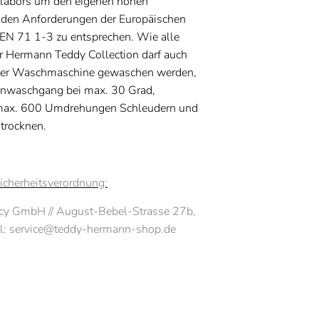
labors um den eigenen hohen
den Anforderungen der Europäischen
e EN 71 1-3 zu entsprechen. Wie alle
er Hermann Teddy Collection darf auch
 der Waschmaschine gewaschen werden,
nwaschgang bei max. 30 Grad,
 max. 600 Umdrehungen Schleudern und
 trocknen.
icherheitsverordnung:
ancy GmbH
//
August-Bebel-Strasse 27b,
il: service@teddy-hermann-shop.de