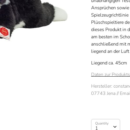
unabhängigen Test
Ansprüchen sowie 
Spielzeugrichtlini
Plüschspieltiere d
dieses Produkt in
am besten im Scho
anschließend mit
liegend an der Luft
Liegend ca. 45cm
Daten zur Produkts
Hersteller: const
07743 Jena // Ema
Quantity
Quantity
1