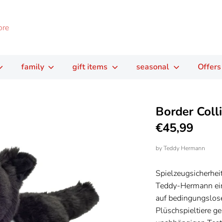
family
gift items
seasonal
Offers
Border Coll
€45,99
by
Teddy Hermann
Spielzeugsicherhei
Teddy-Hermann ein
auf bedingungslose 
Plüschspieltiere ge