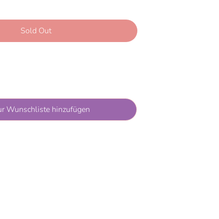
Sold Out
More payment options
ur Wunschliste hinzufügen
y unavailable at
Rappelkiste