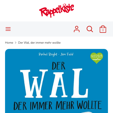
Skip
Language
to
English
content
Search
Search
Search
Search
0
our
our
store
store
Home
Der Wal, der immer mehr wollte