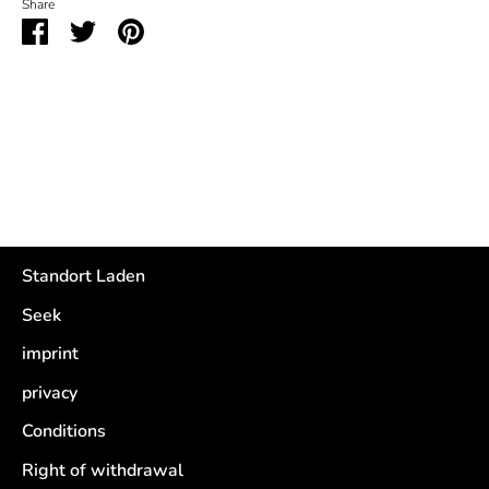
Share
Usually ready in 2 hours
Share
Share
Pin
View store information
on
on
it
Facebook
Twitter
Standort Laden
Seek
imprint
privacy
Conditions
Right of withdrawal