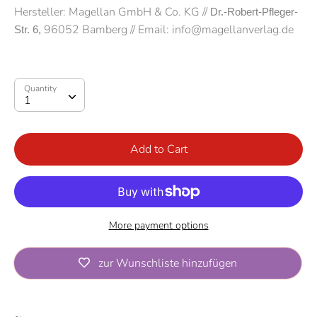
Hersteller: Magellan
GmbH & Co. KG
//
Dr.-Robert-Pfleger-
96052 Bamberg // Email: info@magellanverlag.de
Str. 6, 
Quantity
Quantity
1
Add to Cart
More payment options
zur Wunschliste hinzufügen
Pickup available at
Rappelkiste