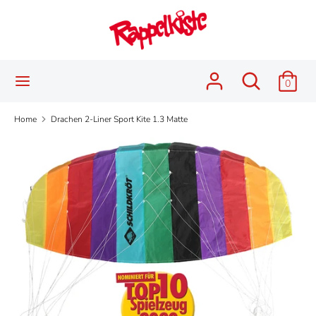
Skip
Language
to
English
content
Search
Search
Search
Search
0
our
our
store
store
Home
Drachen 2-Liner Sport Kite 1.3 Matte