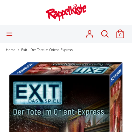
Skip
Language
to
English
content
Search
Search
Search
Search
0
our
our
store
store
Home
Exit - Der Tote im Orient-Express