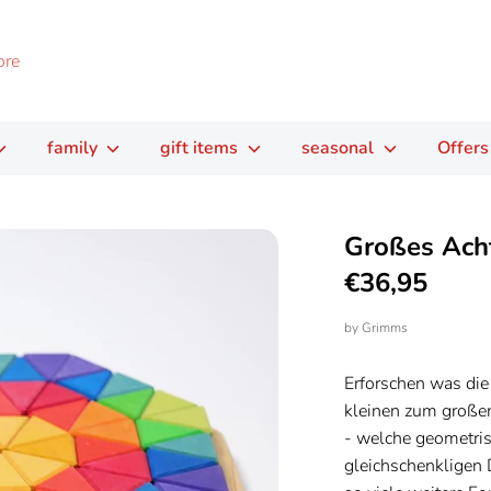
family
gift items
seasonal
Offers
Großes Ach
€36,95
by
Grimms
Erforschen was die
kleinen zum große
- welche geometri
gleichschenkligen 