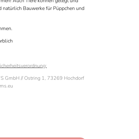
ormen! Auch Tiere können gelegt und
d natürlich Bauwerke für Püppchen und
ahmen.
rblich
icherheitsverordnung:
M’S GmbH
//
Ostring 1, 73269 Hochdorf
mms.eu