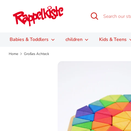
Skip
to
Search
Search
content
our
store
Babies & Toddlers
children
Kids & Teens
Home
Großes Achteck