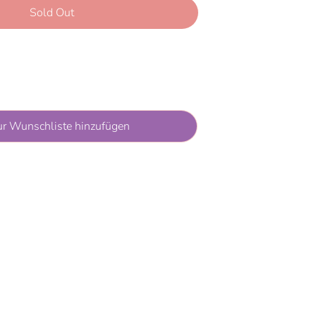
Sold Out
ur Wunschliste hinzufügen
y unavailable at
Rappelkiste