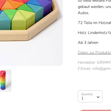
so viele weitere F
gebaut werden, un
Autos.
72 Teile im Holzr
Holz: Lindenholz fa
Ab 3 Jahren
Daten zur Produkts
Hersteller: GRIM
// Email: info@gri
Quantity
Quantity
1