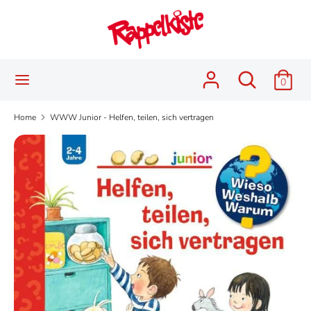
Skip
Language
to
English
content
Search
Search
Search
Search
0
our
our
store
store
Home
WWW Junior - Helfen, teilen, sich vertragen