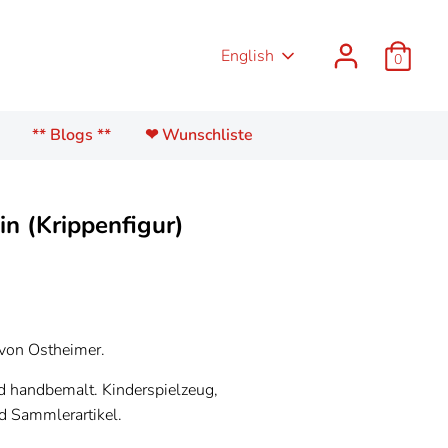
Language
English
0
** Blogs **
❤ Wunschliste
in (Krippenfigur)
 von Ostheimer.
d handbemalt. Kinderspielzeug,
 Sammlerartikel.