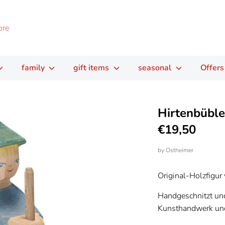
family
gift items
seasonal
Offers
Hirtenbüble
€19,50
by
Ostheimer
Original-Holzfigur
Handgeschnitzt un
Kunsthandwerk und