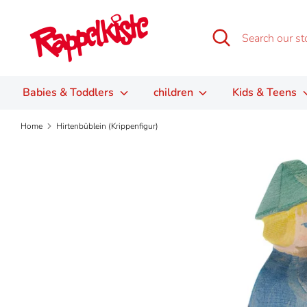
Skip
to
Search
Search
content
our
store
Babies & Toddlers
children
Kids & Teens
Home
Hirtenbüblein (Krippenfigur)