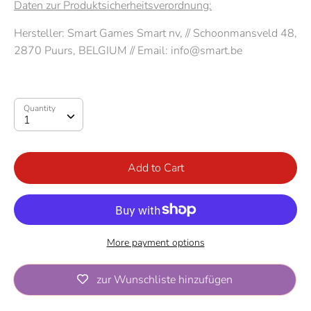
Daten zur Produktsicherheitsverordnung:
Hersteller: Smart Games Smart nv, // Schoonmansveld 48,
2870 Puurs, BELGIUM // Email: info@smart.be
Quantity
Quantity
1
Add to Cart
More payment options
zur Wunschliste hinzufügen