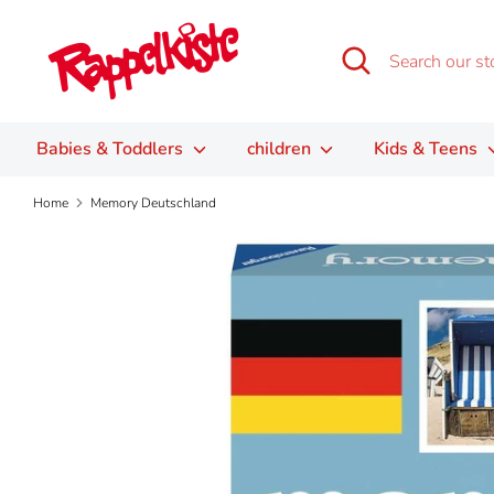
Skip
to
Search
Search
content
our
store
Babies & Toddlers
children
Kids & Teens
Home
Memory Deutschland