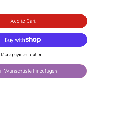
Add to Cart
More payment options
ur Wunschliste hinzufügen
e at
Rappelkiste
2 hours
ation