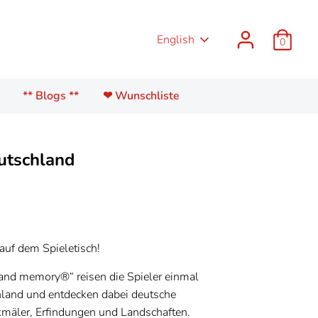
Language
English
0
** Blogs **
❤ Wunschliste
tschland
 auf dem Spieletisch!
and memory®“ reisen die Spieler einmal
hland und entdecken dabei deutsche
mäler, Erfindungen und Landschaften.