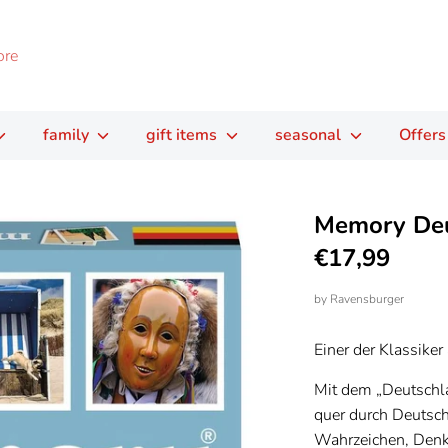
family
gift items
seasonal
Offers
Memory Deu
€17,99
by
Ravensburger
Einer der Klassiker
Mit dem „Deutschl
quer durch Deutsc
Wahrzeichen, Denk