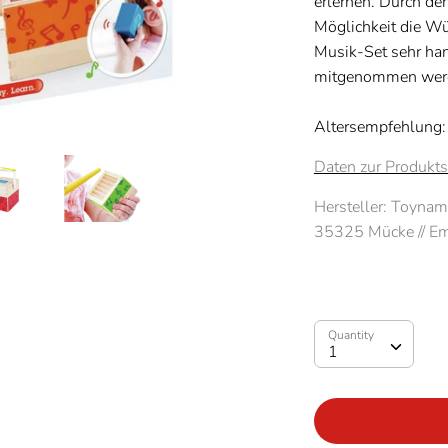
erlernen. Durch den
Möglichkeit die Wür
Musik-Set sehr han
mitgenommen wer
Altersempfehlung: 
Daten zur Produkts
Hersteller:
Toynami
35325 Mücke // Em
Quantity
Quantity
1