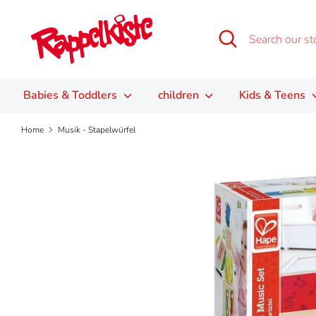
Skip
to
Search
Search
content
our
store
Babies & Toddlers
children
Kids & Teens
Home
Musik - Stapelwürfel