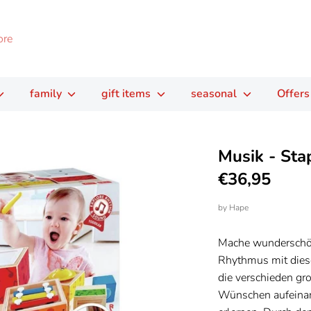
family
gift items
seasonal
Offers
Musik - Sta
€36,95
by
Hape
Mache wunderschö
Rhythmus mit dies
die verschieden gr
Wünschen aufeinan