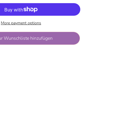
More payment options
ur Wunschliste hinzufügen
e at
Rappelkiste
2 hours
ation