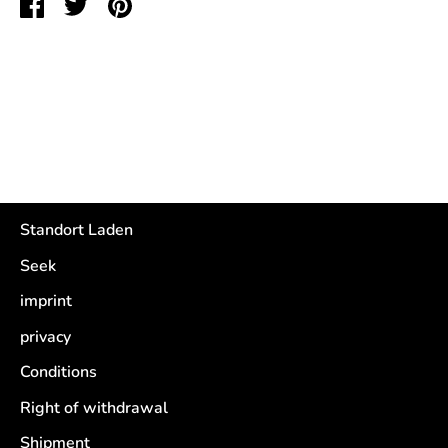
Share
Share
Pin
View store information
on
on
it
Facebook
Twitter
Standort Laden
Seek
imprint
privacy
Conditions
Right of withdrawal
Shipment