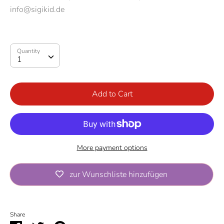
info@sigikid.de
Quantity
Quantity
1
Add to Cart
More payment options
zur Wunschliste hinzufügen
Pickup available at
Rappelkiste
Share
Usually ready in 2 hours