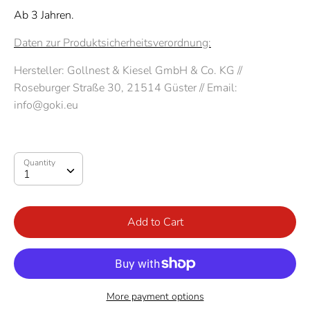
Ab 3 Jahren.
Daten zur Produktsicherheitsverordnung:
Hersteller: Gollnest & Kiesel GmbH & Co. KG
//
Roseburger Straße 30, 21514 Güster // Email:
info@goki.eu
Quantity
Quantity
1
Add to Cart
More payment options