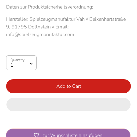
Daten zur Produktsicherheitsverordnung:
Hersteller:
Spielzeugmanufaktur Vah //
Beixenhartstraße
9, 91795 Dollnstein // Email:
info@spielzeugmanufaktur.com
Quantity
Quantity
1
Add to Cart
zur Wunschliste hinzufügen