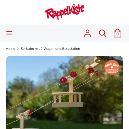
Skip
Language
to
English
content
Search
Search
Search
Search
0
our
our
store
store
Home
Seilbahn mit 2 Wagen und Bergstation