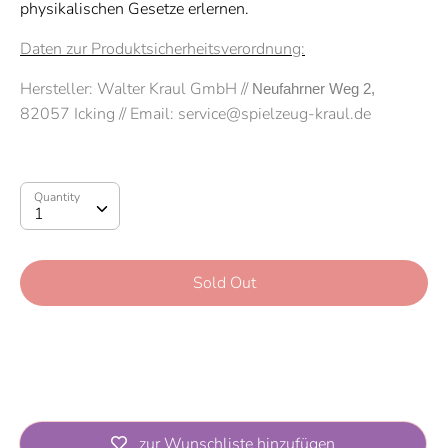
physikalischen Gesetze erlernen.
Daten zur Produktsicherheitsverordnung:
Hersteller:
Walter Kraul GmbH
//
Neufahrner Weg 2
, 
82057 Icking
// Email: service@spielzeug-kraul.de
Quantity
Quantity
1
Sold Out
More payment options
zur Wunschliste hinzufügen