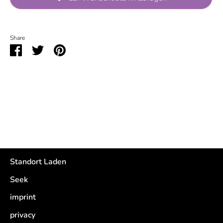
Pickup currently unavailable at
Rappelkiste
Share
Share
Share
Pin
on
on
it
Facebook
Twitter
Standort Laden
Seek
imprint
privacy