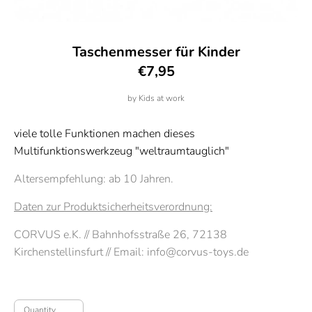
Taschenmesser für Kinder
€7,95
by
Kids at work
viele tolle Funktionen machen dieses
Multifunktionswerkzeug "weltraumtauglich"
Altersempfehlung: ab 10 Jahren.
Daten zur Produktsicherheitsverordnung:
CORVUS e.K. // Bahnhofsstraße 26, 72138
Kirchenstellinsfurt // Email: info@corvus-toys.de
Quantity
Quantity