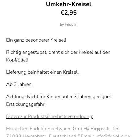
Umkehr-Kreisel
€2,95
by
Fridolin
Ein ganz besonderer Kreisel!
Richtig angestupst, dreht sich der Kreisel auf den
Kopf/Stiel!
Lieferung beinhaltet
einen
Kreisel.
Ab 3 Jahren.
Achtung: Nicht für Kinder unter 3 Jahren geeignet.
Erstickungsgefahr!
Daten zur Produktsicherheitsverordnung:
Hersteller:
Fridolin Spielwaren GmbH
//
Rigipsstr. 15
,
71083 Herrenberg
, Deutschland // Email: info@fridolin.de