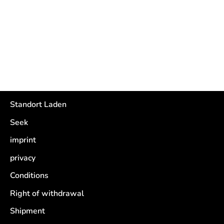
View store information
on
on
it
Facebook
Twitter
Standort Laden
Seek
imprint
privacy
Conditions
Right of withdrawal
Shipment