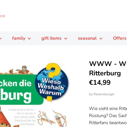
family
gift items
seasonal
Offers
WWW - Wir
Ritterburg
€14,99
by
Ravensburger
Wie sieht eine Ritt
Rüstung? Das Sachb
Ritterfans beantwo