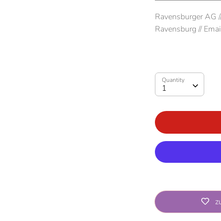
Ravensburger AG /
Ravensburg // Emai
Quantity
Quantity
1
z