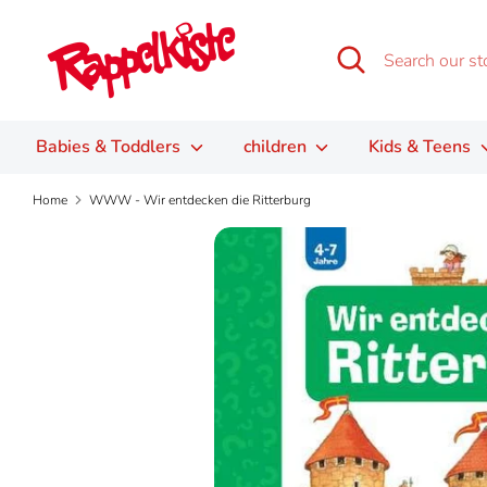
Skip
to
Search
Search
content
our
store
Babies & Toddlers
children
Kids & Teens
Home
WWW - Wir entdecken die Ritterburg