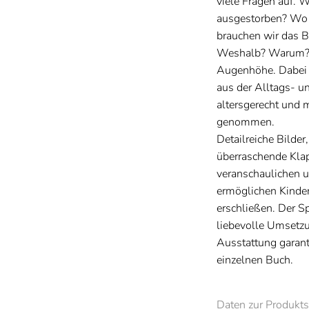
viele Fragen auf. 
ausgestorben? Wo 
brauchen wir das B
Weshalb? Warum? g
Augenhöhe. Dabei 
aus der Alltags- u
altersgerecht und m
genommen.
Detailreiche Bilder
überraschende Kla
veranschaulichen u
ermöglichen Kinder
erschließen. Der S
liebevolle Umsetzu
Ausstattung garant
einzelnen Buch.
Daten zur Produkts