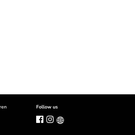
e at
Rappelkiste
2 hours
ation
ren
Follow us